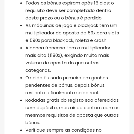
Todos os bónus expiram após 15 dias; o
requisito deve ser completado dentro
deste prazo ou o bónus é perdido.
As máquinas de jogo e blackjack têm um
multiplicador de aposta de 59x para slots
e 590x para blackjack, roleta e crash.
A banca francesa tem o multiplicador
mais alto (1180x), exigindo muito mais
volume de aposta do que outras
categorias.
O saldo é usado primeiro em ganhos
pendentes de bónus, depois bónus
restante e finalmente saldo real.
Rodadas grátis do registo são oferecidas
sem depósito, mas ainda contam com os
mesmos requisitos de aposta que outros
bónus.
Verifique sempre as condições no