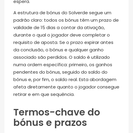
espera.
A estrutura de bónus do Solverde segue um
padrão claro: todos os bónus têm um prazo de
validade de 15 dias a contar da ativação,
durante o qual o jogador deve completar o
requisito de aposta. Se o prazo expirar antes
da conclusão, o bónus e qualquer ganho
associado são perdidos. O saldo é utilizado
numa ordem específica: primeiro, os ganhos
pendentes do bónus, seguido do saldo do
bónus e, por fim, o saldo real. Esta abordagem
afeta diretamente quanto o jogador consegue
retirar e em que sequência.
Termos-chave do
bónus e prazos