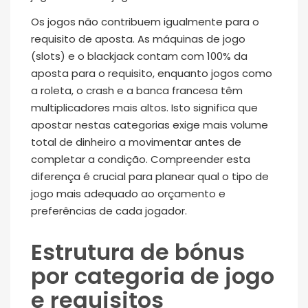
Os jogos não contribuem igualmente para o
requisito de aposta. As máquinas de jogo
(slots) e o blackjack contam com 100% da
aposta para o requisito, enquanto jogos como
a roleta, o crash e a banca francesa têm
multiplicadores mais altos. Isto significa que
apostar nestas categorias exige mais volume
total de dinheiro a movimentar antes de
completar a condição. Compreender esta
diferença é crucial para planear qual o tipo de
jogo mais adequado ao orçamento e
preferências de cada jogador.
Estrutura de bónus
por categoria de jogo
e requisitos