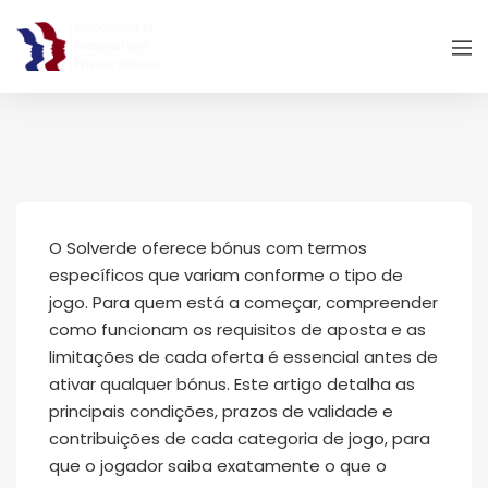
O Solverde oferece bónus com termos
específicos que variam conforme o tipo de
jogo. Para quem está a começar, compreender
como funcionam os requisitos de aposta e as
limitações de cada oferta é essencial antes de
ativar qualquer bónus. Este artigo detalha as
principais condições, prazos de validade e
contribuições de cada categoria de jogo, para
que o jogador saiba exatamente o que o