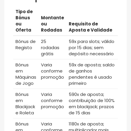
Tipo de
Bónus
Montante
ou
ou
Requisito de
Oferta
Rodadas
Aposta e Validade
Bónus de
25
59x para slots; válido
Registo
rodadas
por 15 dias; sem
grátis
depósito necessário
Bónus
Varia
59x de aposta; saldo
em
conforme
de ganhos
Máquinas
promoção
pendentes é usado
de Jogo
primeiro
Bónus
Varia
590x de aposta;
em
conforme
contribuição de 100%
Blackjack
promoção
em blackjack; prazos
e Roleta
de 15 dias
Bónus
Varia
1180x de aposta;
em
conforme
multiplicador mais