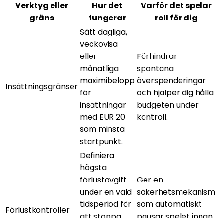
Verktyg eller
Hur det
Varför det spelar
gräns
fungerar
roll för dig
Sätt dagliga,
veckovisa
eller
Förhindrar
månatliga
spontana
maximibelopp
överspenderingar
Insättningsgränser
för
och hjälper dig hålla
insättningar
budgeten under
med EUR 20
kontroll.
som minsta
startpunkt.
Definiera
högsta
förlustavgift
Ger en
under en vald
säkerhetsmekanism
tidsperiod för
som automatiskt
Förlustkontroller
att stoppa
pausar spelet innan