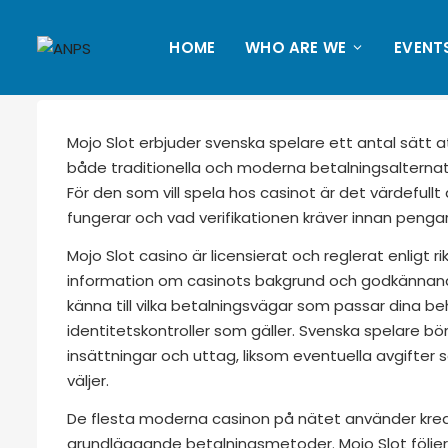
HOME
WHO ARE WE
EVENT
Mojo Slot erbjuder svenska spelare ett antal sätt a
både traditionella och moderna betalningsalternat
För den som vill spela hos casinot är det värdefullt
fungerar och vad verifikationen kräver innan pengar
Mojo Slot casino är licensierat och reglerat enligt rik
information om casinots bakgrund och godkännande.
känna till vilka betalningsvägar som passar dina beho
identitetskontroller som gäller. Svenska spelare bö
insättningar och uttag, liksom eventuella avgifte
väljer.
De flesta moderna casinon på nätet använder kredi
grundläggande betalningsmetoder. Mojo Slot följer