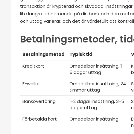
transaktion är krypterad och skyddad. Insättning
lite längre tid beroende på din bank och den meto
och uttag varierar, och det är värdefullt att kontrol
Betalningsmetoder, tid
Betalningsmetod
Typisk tid
V
Kreditkort
Omedelbar insättning, 1-
K
5 dagar uttag
b
E-wallet
Omedelbar insättning, 24
S
timmar uttag
v
Banköverföring
1-2 dagar insättning, 3-5
S
dagar uttag
r
Förbetalda kort
Omedelbar insättning
B
n